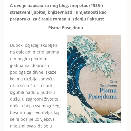
A ovo je napisao za moj blog, moj otac (1935-)
strastveni ljubitelj književnosti i umjetnosti kao
preporuku za čitanje roman u izdanju Fakture:
Pisma Posejdonu
Duboki osjećaji skupljeni
na dalekim meridijanima
u mnogim plodnim
godinama, dobra su
podloga za divne iskaze,
kojima razbija samoću,
ožalošćen što su ljudi
izgubili nadu u ljudsku
dušu, u zagrobni život te
duše,u boga svemogućeg,
besmrtnog stvoritelja, koji
se ni poslije 20 vjekova
nije smilovao, da se u