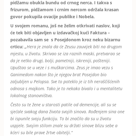
pidžamu obukla bundu od crnog nerca. I takva s
frizurom, pidžamom i crnim nercom održala krasan
govor pokupila ovacije publike i Nobela.
U svojem romanu, još ne želim otkrivati naslov, koji
će tek biti objavljen u izdavačkoj kući Faktura –
pozabavila sam se s Posejdonom kroz neku bizarnu
crticu:
„
Hera je znala da će Zeusu zauvijek biti na drugom
mjestu, u životu. Skrivao se iza raznih maski, pretvarao se
da je netko drugi, bolji, pametniji, iskreniji, pošteniji.
Upuštao se u veze i s muškarcima. Zeus je imao vezu s
Ganimedom nakon što je njegov brat Posejdon bio
zaljubljen u Pelopsa. Sve to poteklo je iz tih neraščišćenih
odnosa s majkom. Tako je to nekako bivalo i u mentalitetu
lokalnog stanovništva.
Često su te žene u starosti patile od demencije, ali su se
sjećale svakog dana života svojih sinova. Rođenjem sina one
bi ispunile svoju funkciju. To bi značilo da su u životu
uspjele. Svojim stilom znale su držati sinove blizu sebe a
kćeri su bile prave žrtve obitelji.“