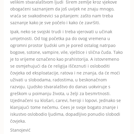
velikim stvaralaštvom ljudi širem zemlje kroz vjekove
obogaćeni saznanjem da još uvijek ne znaju mnogo,
vraća se svakodnevici sa pitanjem: zašto nam treba
saznanje kako je sve počelo i kako će završiti.
Ipak, neko se svojski trudi i treba vjerovati u učinak
umjetnosti. Od tog početka pa do ovog vremena u
ogromni prostor ljudski um je pored ostalog natrpao
bogove, sotone, vampire, vile, vještice i slična čuda. Tako
je to vrijeme označeno kao prahistorija. A istovremeno
se osmjehujući da će religija iščeznuti i osloboditi
čovjeka od eksploatacije, ratova i ne znanja, da će moći
uživati u slobodama, radostima, u beskonačnom
razvoju. Ljudsko stvaralaštvo do danas uokviruje s
greškom u poimanju života, u želji za besmrtnosti.
Izjednačeni su klošari, carevi, heroji i lopovi. Jednako se
klanjajući tome nečemu. Cees je svoje bogato znanje i
iskustvo oslobodio ljudima, dopadljivo ponudio slobodi
čovjeka.
Stanojević