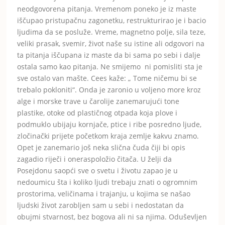
neodgovorena pitanja. Vremenom poneko je iz maste
iščupao pristupačnu zagonetku, restrukturirao je i bacio
ljudima da se posluže. Vreme, magnetno polje, sila teze,
veliki prasak, svemir, život naše su istine ali odgovori na
ta pitanja iščupana iz maste da bi sama po sebi i dalje
ostala samo kao pitanja. Ne smijemo ni pomisliti sta je
sve ostalo van mašte. Cees kaže: „ Tome ničemu bi se
trebalo pokloniti“. Onda je zaronio u voljeno more kroz
alge i morske trave u čarolije zanemarujući tone
plastike, otoke od plastičnog otpada koja plove i
podmuklo ubijaju kornjače, ptice i ribe posredno ljude,
zločinački prijete početkom kraja zemlje kakvu znamo.
Opet je zanemario još neka slična čuda čiji bi opis
zagadio riječi i oneraspoložio čitača. U želji da
Posejdonu saopći sve o svetu i životu zapao je u
nedoumicu šta i koliko ljudi trebaju znati o ogromnim
prostorima, veličinama i trajanju, u kojima se našao
ljudski život zarobljen sam u sebi i nedostatan da
obujmi stvarnost, bez bogova ali ni sa njima. Oduševljen