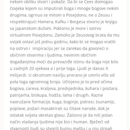
nekom obliku stvori i pokaže. Da bi se Cees domogao
čovjeka kojem su imputirali boga i mnoge bogove nekim
drugima, ogrnuo se mitom o Posejdonu, ne o Zeusu i
respektirajući Homera, Kafku i Borgesa stvorio je knjigu
sa japanskom dušom. Poklonio je more i ostrvo
virtualnom Posejdonu. Zamolio je Zeusovog brata da mu
uvijek ostavi još jednu godinu, kako bi se mogao vratiti
na ostrvo i inspiraciju jer se zarekao da govoreći o
običnim stvarima i ljudima, nevinim običnim
događanjima moći da prevaziđe istinu da boga nije bilo
u zadnjih 20 vjekova a i prije toga. Ljudi je danas 9
milijardi. U okrutnom nasilju prerano je umrlo više od
pola toga ogromnog broja. Učinjeno je to pred očima
bogova, careva, kraljeva, predsjednika, kuhara i postara,
patrijarha, biskupa, hodža, lama i drugih. Razne
naoružane formacije, kuga, boginje, potresi, tsunamiji,
poplave, požari masakrirali su čitave narode, dok je
ostatak svijeta okretao glavu. Žalosno je da niti jedan
način vladanja ljudima nije bio i human. Bježeći od
stvarnosti ljudi su stvorili bujnu maštu i u nju strpali