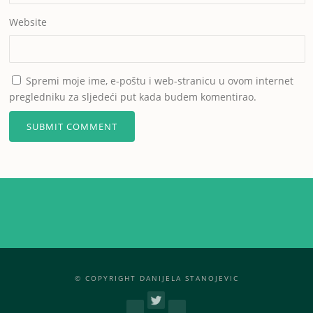
Website
Spremi moje ime, e-poštu i web-stranicu u ovom internet
pregledniku za sljedeći put kada budem komentirao.
© COPYRIGHT DANIJELA STANOJEVIC