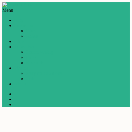
Menu
Blog
Production
Films
Artists
Films
Journalism
Screen writing
Links
Research
Writing
Story for download
Critic
About