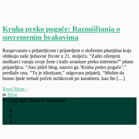
Kruha preko pogače: Razmišljanja o
suvremenim brakovima
Razgovaram s prijateljicom i prijateljem o složenim pitanjima koja
oblikuju naše ljubavne živote u 21. stoljeću. “Zašto oženjeni
muškarci varaju svoje žene i traže avanture preko interneta?” pitam
prijateljicu. “Ako pišeš blog, nazovi ga ‘Kruha preko pogače’,”
predlaže ona. “To je idiotizam,” odgovara prijatelj. “Mislim da
bismo ljude trebali početi razlikovati po karakteru, kao što […]
Read More
›
in
Blog
© Copyright Danijela Stanojevic