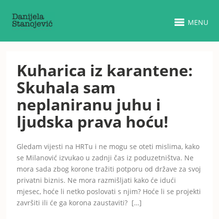
MENU
Kuharica iz karantene:
Skuhala sam
neplaniranu juhu i
ljudska prava hoću!
Gledam vijesti na HRTu i ne mogu se oteti mislima, kako
se Milanović izvukao u zadnji čas iz poduzetništva. Ne
mora sada zbog korone tražiti potporu od države za svoj
privatni biznis. Ne mora razmišljati kako će idući
mjesec, hoće li netko poslovati s njim? Hoće li se projekti
završiti ili će ga korona zaustaviti? […]