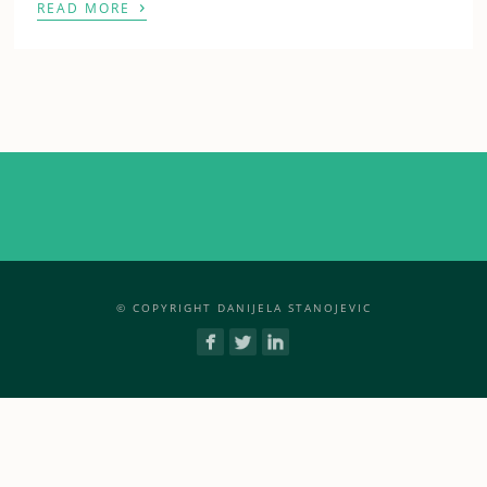
›
READ MORE
© COPYRIGHT DANIJELA STANOJEVIC